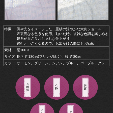
特徴
風や光をイメージした二重紗の涼やかな大判ショール
表裏異なる色糸を使用。動いた時に複雑な色調を楽しめる
銀糸が混ざりおしゃれな仕上がり
畳むと小さくなるので、お出かけの際にもお勧め
素材
絹100％
サイズ
長さ 約180㎝(フリンジ除く)、幅 約80㎝
カラー
サーモン、グリーン、シアン、ブルー、パープル、グレー