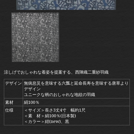
涼しげでおしゃれな着姿を提案する、西陣織二重紗羽織
デザイン
無病息災を意味する六瓢と延命長寿を意味する唐草より
デザイン
ユニークな柄のおしゃれな地紋の羽織
素材
絹100％
仕様
＜サイズ＞長さ3丈4寸 幅約1尺
＜素 材＞絹100％(日本製)
＜カラー＞紺(new)、黒