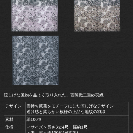
涼しげな風物を品よく取り入れた、西陣織二重紗羽織
デザイン
雪持ち芭蕉をモチーフにした涼しげなデザイン
透け感と柔らかい模様の上品な地紋の羽織
素材
絹100％
仕様
＜サイズ＞長さ3丈4尺 幅約1尺
＜素 材＞絹100％(日本製)