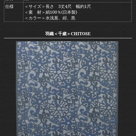
仕様
＜サイズ＞長さ 3丈4尺 幅約1尺
＜素 材＞絹100％(日本製)
＜カラー＞水浅葱、紺、黒
羽織＜千歳＞CHITOSE