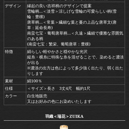
デザイン
縁起の良い吉祥柄のデザインで提案
雪輪柄…＜淡雪＞涼しげな雪輪の可愛らしい柄(雪
輪：豊穣)
唐草柄…＜常葉＞繊細な葉と蔓の上品な唐草文(唐
草：延命長寿)
南蛮七宝・葡萄唐草柄…＜久遠＞繊細で優雅な雰囲気
のある柄
(南蛮七宝：繁栄、葡萄唐草：豊穣)
特徴
絹らしい軽やかさと穏やかな光沢
縦糸・横糸に特殊な糸を混ぜることで、染めると濃淡
が出る
※濃淡の出方は色によって多少強く出たり、弱く出た
りします
素材
絹100％
仕様
＜サイズ＞長さ 3丈4尺 幅約1尺
カラー
白生地販売
又はお好みの色にお染めいたします
羽織＜瑞花＞ZUIKA