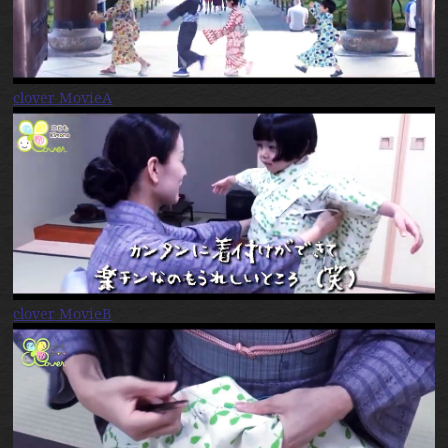
clover MovieA
clover MovieB