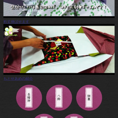
裄丈伸ばせます
ちとせあめの紹介