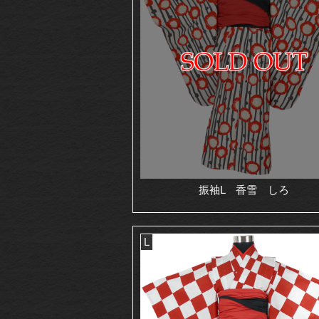
振袖L 香雪 しろ
L