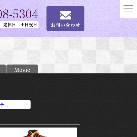
togg
navi
Movie
チョ