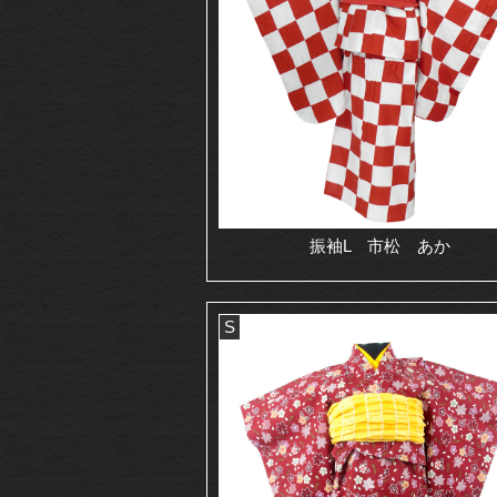
振袖L 市松 あか
S