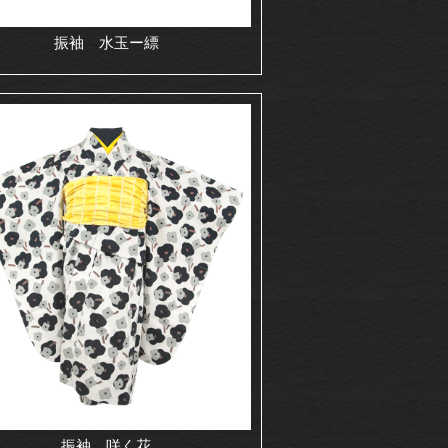
振袖 水玉ー縹
振袖 咲く花