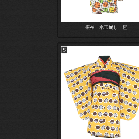
振袖 水玉崩し 橙
S