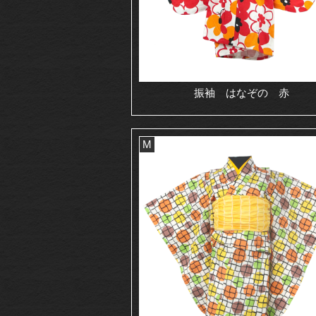
振袖 はなぞの 赤
M