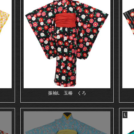
振袖L 玉椿 くろ
L