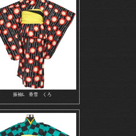
振袖L 香雪 くろ