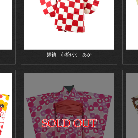
振袖 市松(小) あか