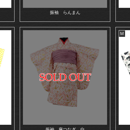
振袖 らんまん
M
振袖 麻つなぎ 白