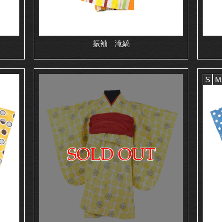
振袖 滝縞
S
M