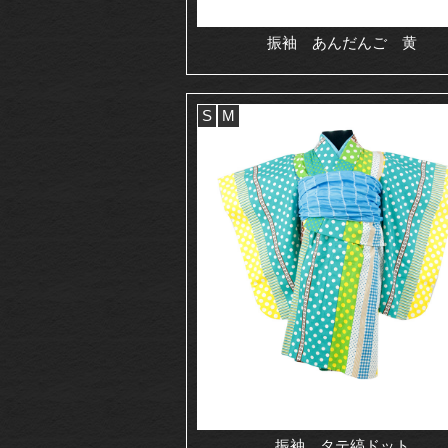
振袖 あんだんご 黄
S
M
振袖 タテ縞ドット