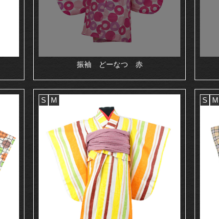
振袖 どーなつ 赤
S
M
S
M