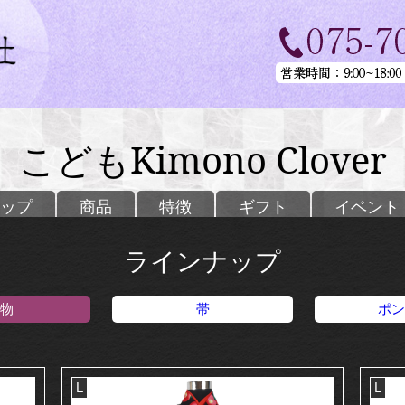
こどもKimono Clover
ップ
商品
特徴
ギフト
イベント
ラインナップ
物
帯
ポン
L
L