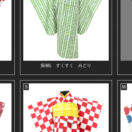
振袖L すくすく みどり
S
M