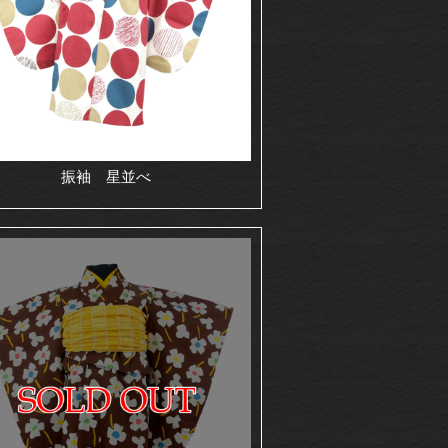
振袖 星並べ