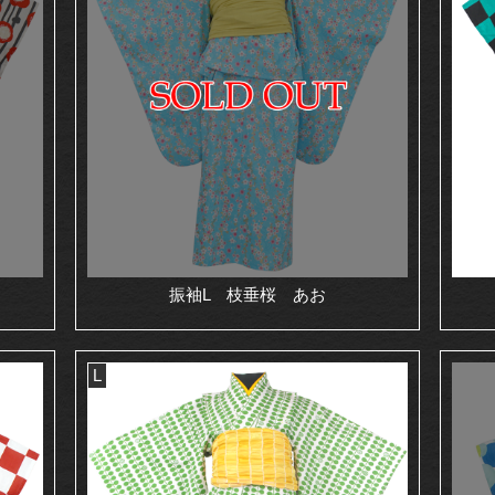
振袖L 枝垂桜 あお
L