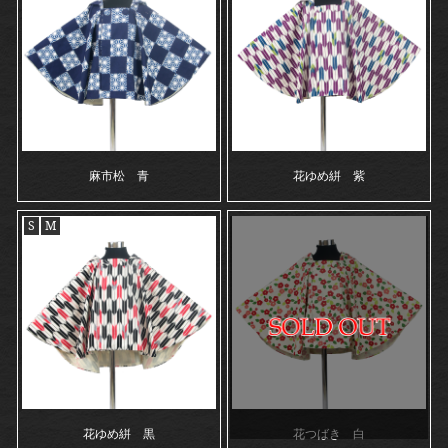
麻市松 青
花ゆめ絣 紫
S
M
花ゆめ絣 黒
花つばき 白