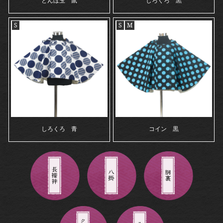
とんぼ玉 鼠
しろくろ 黒
S
S
M
しろくろ 青
コイン 黒