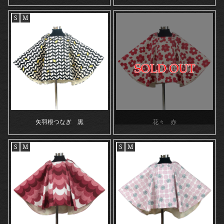
S
M
矢羽根つなぎ 黒
花々 赤
S
M
S
M