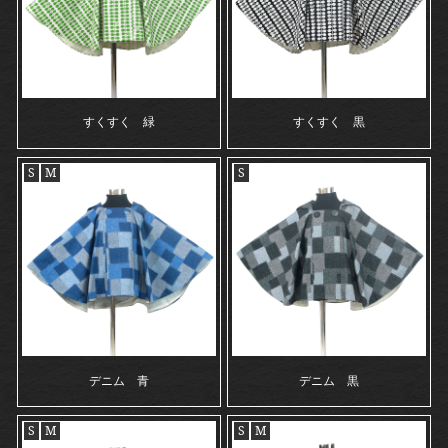
すくすく 緑
すくすく 黒
S
M
S
デニム 青
デニム 黒
S
M
S
M