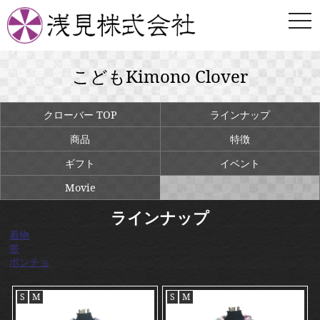
togg
navi
こどもKimono Clover
クローバー TOP
ラインナップ
商品
特徴
ギフト
イベント
Movie
ラインナップ
着物
帯
ポンチョ
S
M
S
M