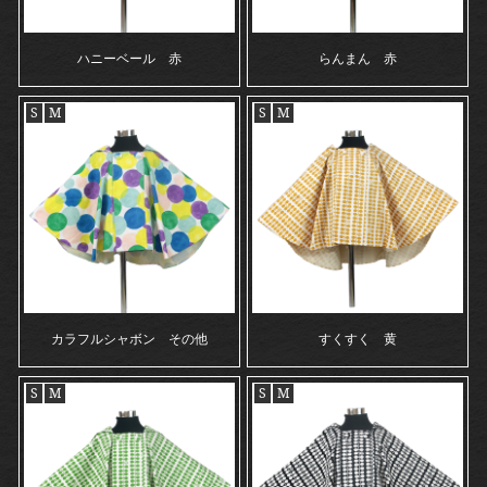
ハニーベール 赤
らんまん 赤
S
M
S
M
カラフルシャボン その他
すくすく 黄
S
M
S
M