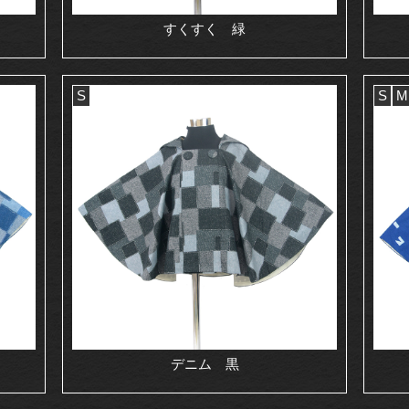
すくすく 緑
S
S
M
デニム 黒