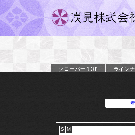
クローバー TOP
ラインナ
着
S
M