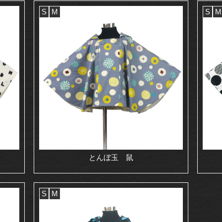
S
M
S
M
とんぼ玉 鼠
S
M