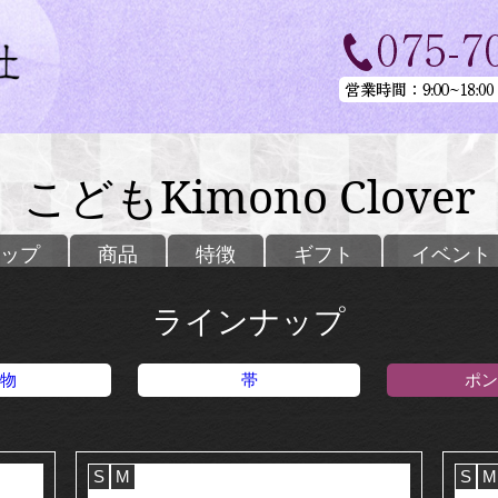
こどもKimono Clover
ップ
商品
特徴
ギフト
イベント
ラインナップ
物
帯
ポン
S
M
S
M