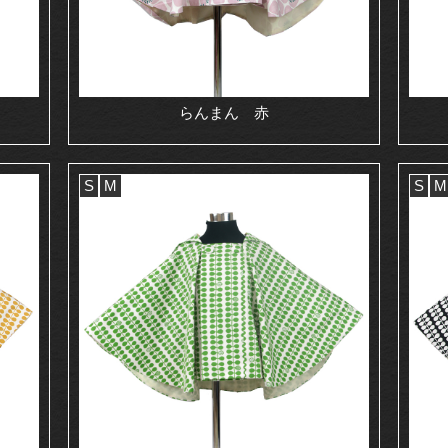
らんまん 赤
S
M
S
M