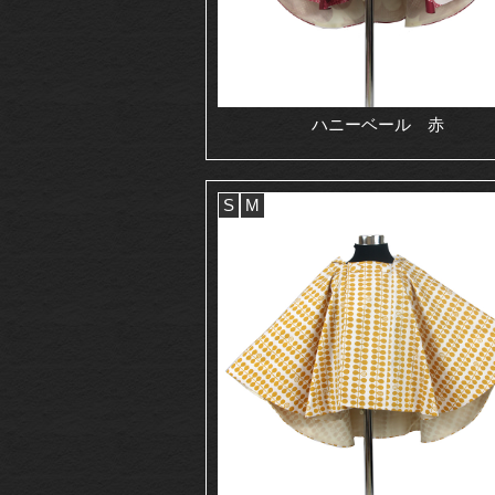
ハニーベール 赤
S
M