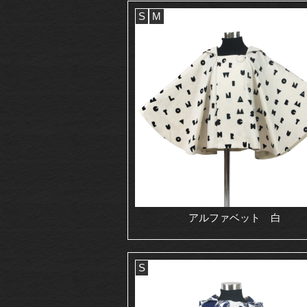
S
M
アルファベット 白
S