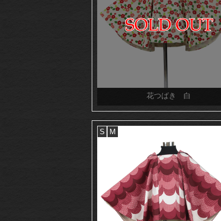
花つばき 白
S
M