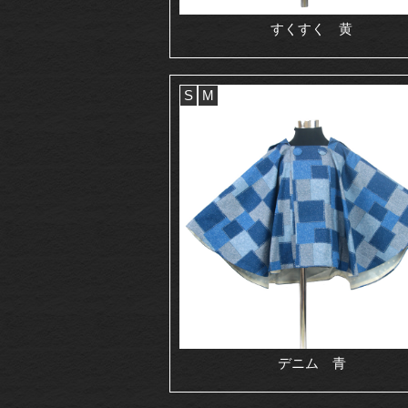
すくすく 黄
S
M
デニム 青