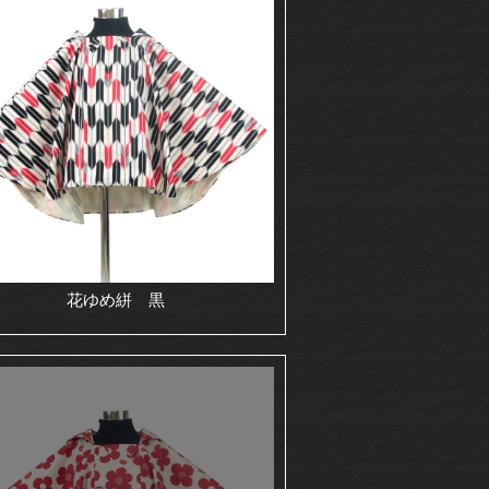
花ゆめ絣 黒