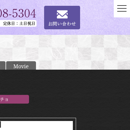
togg
navi
Movie
チョ