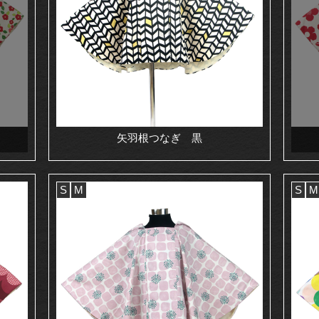
矢羽根つなぎ 黒
S
M
S
M