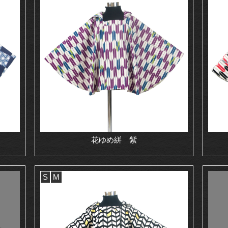
花ゆめ絣 紫
S
M