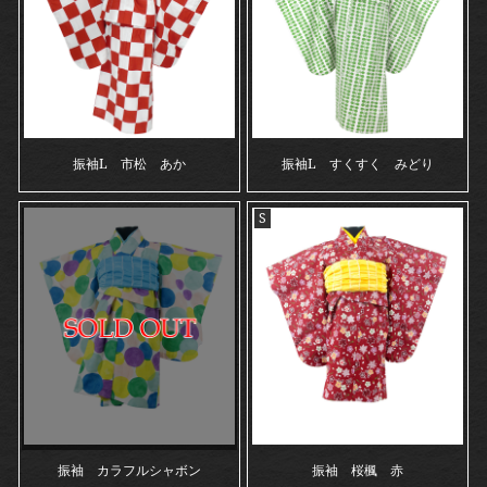
振袖L 市松 あか
振袖L すくすく みどり
S
振袖 カラフルシャボン
振袖 桜楓 赤