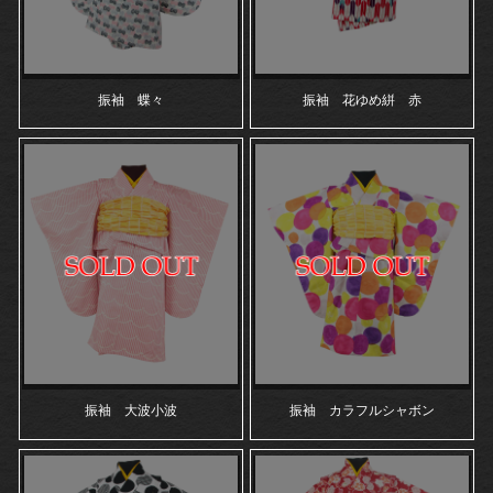
振袖 蝶々
振袖 花ゆめ絣 赤
振袖 大波小波
振袖 カラフルシャボン