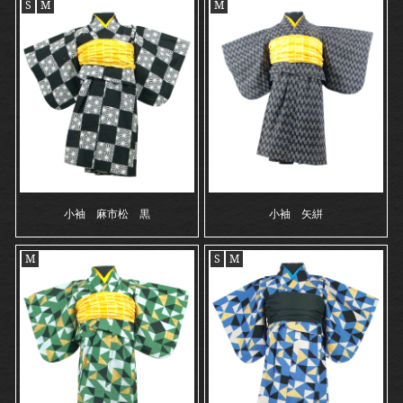
S
M
M
小袖 麻市松 黒
小袖 矢絣
M
S
M