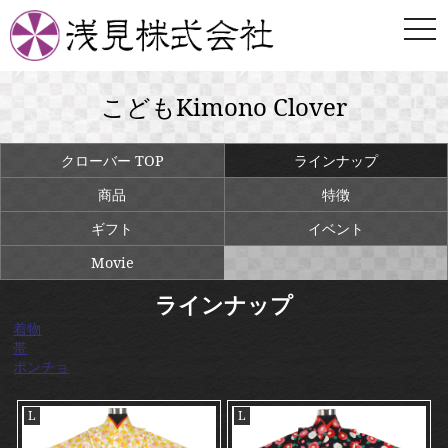
togg
navi
こどもKimono Clover
クローバー TOP
ラインナップ
商品
特徴
ギフト
イベント
Movie
ラインナップ
着物
帯
ポンチョ
L
L