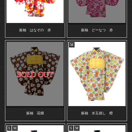
振袖 はなぞの 赤
振袖 どーなつ 赤
M
振袖 花畑
振袖 水玉崩し 橙
S
M
S
M