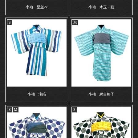
小袖 星並べ
小袖 水玉－藍
S
M
小袖 滝縞
小袖 網目格子
S
M
S