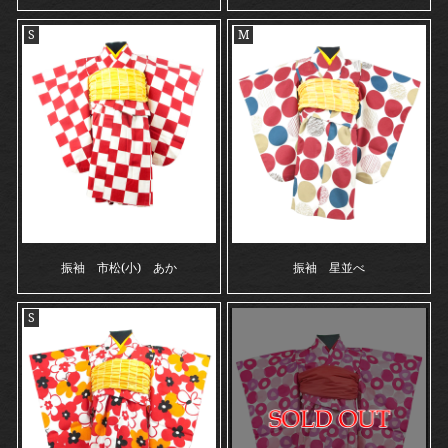
S
M
振袖 市松(小) あか
振袖 星並べ
S