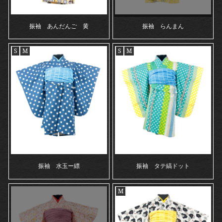
振袖 あんだんご 黄
振袖 らんまん
S
M
S
M
振袖 水玉ー縹
振袖 タテ縞ドット
M