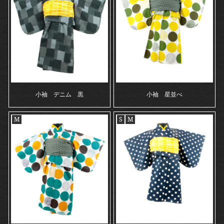
小袖 デニム 黒
小袖 星並べ
M
S
M