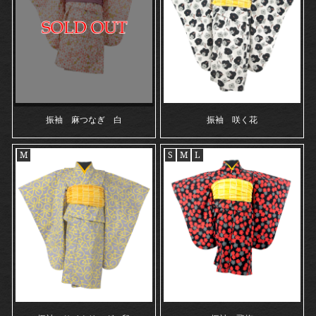
振袖 麻つなぎ 白
振袖 咲く花
M
S
M
L