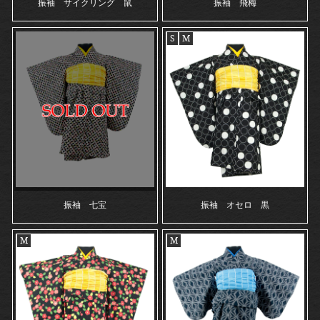
振袖 サイクリング 鼠
振袖 飛梅
S
M
振袖 七宝
振袖 オセロ 黒
M
M