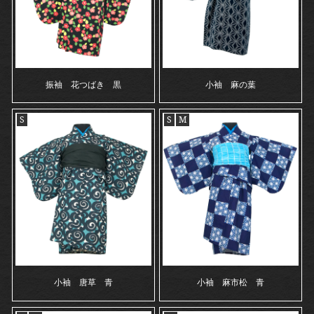
振袖 花つばき 黒
小袖 麻の葉
S
S
M
小袖 唐草 青
小袖 麻市松 青