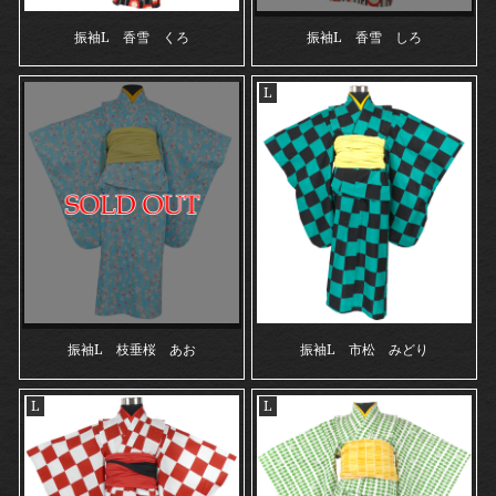
振袖L 香雪 くろ
振袖L 香雪 しろ
L
振袖L 枝垂桜 あお
振袖L 市松 みどり
L
L