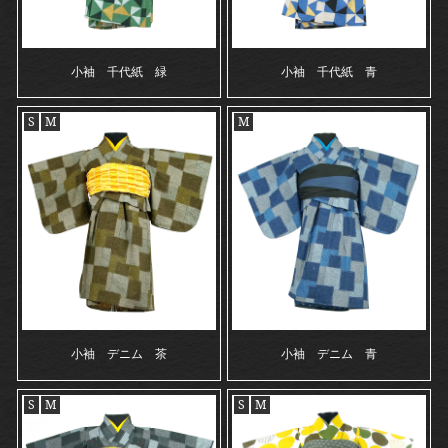
小袖 千代紙 緑
小袖 千代紙 青
S
M
M
小袖 デニム 茶
小袖 デニム 青
S
M
S
M