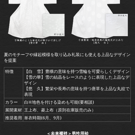
夏のモチーフや縁起模様を取り込み礼装にも使える上品なデザイン
を提案
特徴
【白 雪】豊穣の意味を持つ雪輪を可愛らしくデザイン
【雪の華】雪の結晶をレースのように表現した上品なデ
ザイン
【悠 久】繁栄や長寿の意味を持つ唐草を上品な丸紋で
表現
カラー
白※地色を付ける染めも可能(要相談)
展開素材
王上布、菱上布（原則在庫販売のみ）
推奨着用
単衣時期(6月、9月)
＜未来襦袢＞男性用袷