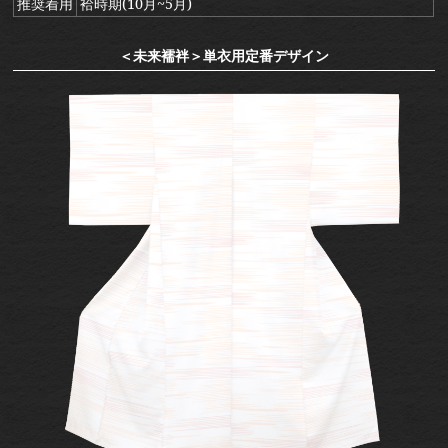
推奨着用
袷時期(10月~5月)
＜未来襦袢＞単衣用定番デザイン