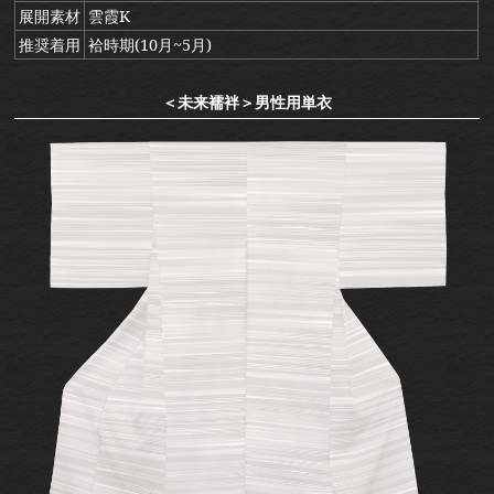
展開素材
雲霞K
推奨着用
袷時期(10月~5月)
＜未来襦袢＞男性用単衣