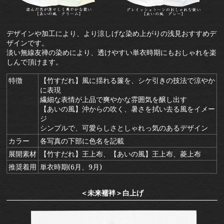
デザインや加工により、より涼しげな染め上がりの浅見おすすめデ
ザインです。
淡い無線友禅の染めにより、透けやすい単衣時期にもおしゃれを楽
しんで頂けます。
特徴
【竹すだれ】風に揺れる簾を、シケ引きの技法で涼やか
に表現
繊細な表情が上品で爽やかな雰囲気を醸し出す
【あいの風】沖からの吹く、暑さを拭い去る風をイメー
ジ
シンプルで、可愛らしさとしゃれっ気のあるデザイン
カラー
各写真の下部に色名を記載
展開素材
【竹すだれ】王上布、【あいの風】王上布、菱上布
推奨着用
単衣時期(6月、9月)
＜未来襦袢＞白上げ