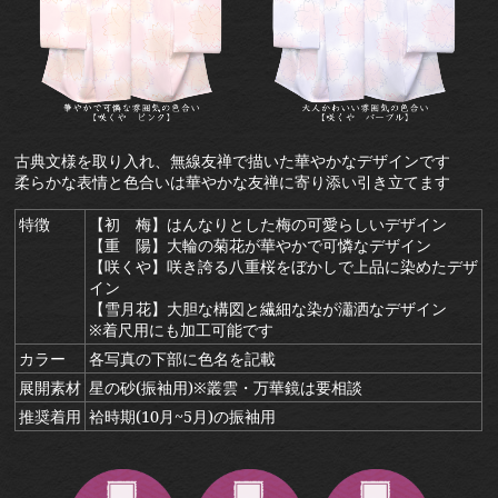
古典文様を取り入れ、無線友禅で描いた華やかなデザインです
柔らかな表情と色合いは華やかな友禅に寄り添い引き立てます
特徴
【初 梅】はんなりとした梅の可愛らしいデザイン
【重 陽】大輪の菊花が華やかで可憐なデザイン
【咲くや】咲き誇る八重桜をぼかしで上品に染めたデザ
イン
【雪月花】大胆な構図と繊細な染が瀟洒なデザイン
※着尺用にも加工可能です
カラー
各写真の下部に色名を記載
展開素材
星の砂(振袖用)※叢雲・万華鏡は要相談
推奨着用
袷時期(10月~5月)の振袖用