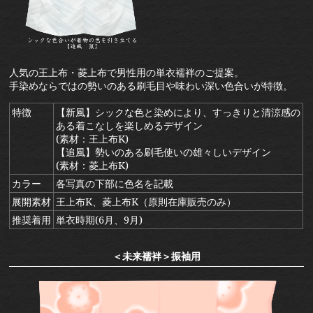
人気の王上布・菱上布で男性用の単衣襦袢のご提案。
手染めならではの勢いのある刷毛目や味わい深い色合いが特徴。
特徴
【新風】シックな色と染めにより、すっきりと清涼感の
ある着こなしを楽しめるデザイン
(素材：王上布K)
【追風】勢いのある刷毛使いの雄々しいデザイン
(素材：菱上布K)
カラー
各写真の下部に色名を記載
展開素材
王上布K、菱上布K（原則在庫販売のみ）
推奨着用
単衣時期(6月、9月)
＜未来襦袢＞振袖用