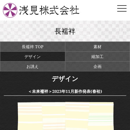
togg
navi
長襦袢
長襦袢 TOP
素材
デザイン
縮加工
お誂え
企画
デザイン
＜未来襦袢＞2023年11月新作発表(春袷)