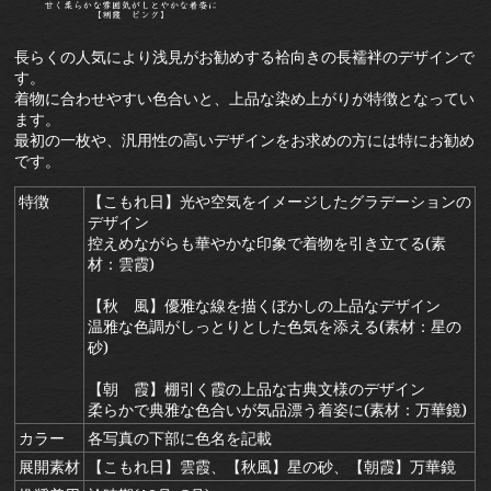
長らくの人気により浅見がお勧めする袷向きの長襦袢のデザインで
す。
着物に合わせやすい色合いと、上品な染め上がりが特徴となってい
ます。
最初の一枚や、汎用性の高いデザインをお求めの方には特にお勧め
です。
特徴
【こもれ日】光や空気をイメージしたグラデーションの
デザイン
控えめながらも華やかな印象で着物を引き立てる(素
材：雲霞)
【秋 風】優雅な線を描くぼかしの上品なデザイン
温雅な色調がしっとりとした色気を添える(素材：星の
砂)
【朝 霞】棚引く霞の上品な古典文様のデザイン
柔らかで典雅な色合いが気品漂う着姿に(素材：万華鏡)
カラー
各写真の下部に色名を記載
展開素材
【こもれ日】雲霞、【秋風】星の砂、【朝霞】万華鏡