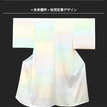
＜未来襦袢＞袷用定番デザイン