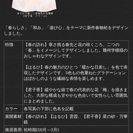
「春らしさ」「和み」「遊び心」をテーマに新作春物袷をデザイン
しました。
特徴
【春の訪れ】寒さ残る春先と花の咲くころ、二つの
「春」をイメージしてデザインしました。幾何学模様の
おしゃれなデザインです。
【はるひ】春の魅力のひとつ「暖かな日差し」を色で表
現したデザインです。5色もの色重ねたグラデーション
はぼかしのような繊細な表情を楽しめます。
【君子香】緩やかな線で春の代表的な花「梅」を描きま
した。大胆な構成も甘やかな色合いで女性らしい雰囲気
にまとめました。
カラー
各写真の下部に色名を記載
展開素材
【春の訪れ】【はるひ】雲霞、【君子香】星の砂・万華
鏡
推奨着用
袷時期(10月～5月)